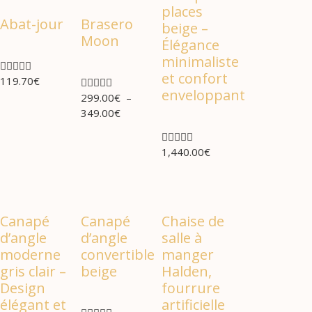
places
Abat-jour
Brasero
beige –
Moon
Élégance
minimaliste





et confort
119.70
€





enveloppant
299.00
€
–
349.00
€





1,440.00
€
Canapé
Canapé
Chaise de
d’angle
d’angle
salle à
moderne
convertible
manger
gris clair –
beige
Halden,
Design
fourrure
élégant et
artificielle