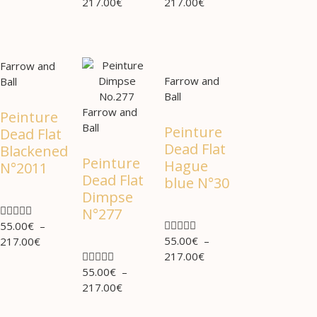
217.00
€
217.00
€
Farrow and
Farrow and
Ball
Ball
Farrow and
Peinture
Ball
Peinture
Dead Flat
Dead Flat
Blackened
Peinture
Hague
N°2011
Dead Flat
blue N°30
Dimpse





N°277





55.00
€
–
55.00
€
–
217.00
€





217.00
€
55.00
€
–
217.00
€