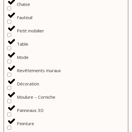
Chaise
Fauteuil
Petit mobilier
Table
Mode
Revêtements muraux
Décoration
Moulure – Corniche
Panneaux 3D
Peinture