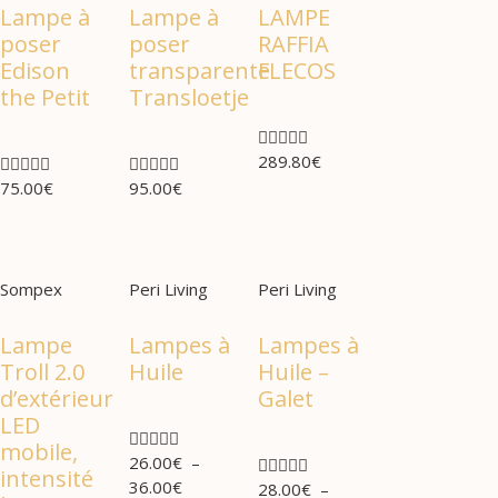
Lampe à
Lampe à
LAMPE
poser
poser
RAFFIA
Edison
transparente
FLECOS
the Petit
Transloetje





289.80
€










75.00
€
95.00
€
Sompex
Peri Living
Peri Living
Lampe
Lampes à
Lampes à
Troll 2.0
Huile
Huile –
d’extérieur
Galet
LED





mobile,
26.00
€
–





intensité
36.00
€
28.00
€
–