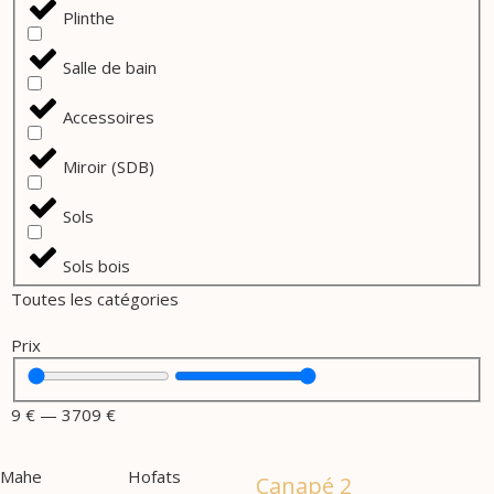
Plinthe
Salle de bain
Accessoires
Miroir (SDB)
Sols
Sols bois
Toutes les catégories
Prix
9
€
—
3709
€
Mahe
Hofats
Canapé 2