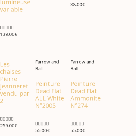
lumineuse
38.00
€
variable





139.00
€
Farrow and
Farrow and
Les
Ball
Ball
chaises
Pierre
Peinture
Peinture
Jeanneret
Dead Flat
Dead Flat
vendu par
ALL White
Ammonite
2
N°2005
N°274















255.00
€
55.00
€
–
55.00
€
–