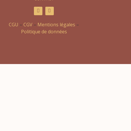
CGU
–
CGV
–
Mentions légales
–
Politique de données