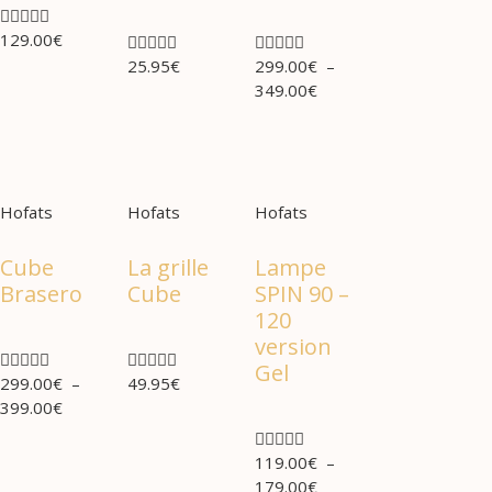





129.00
€










25.95
€
299.00
€
–
349.00
€
Hofats
Hofats
Hofats
Cube
La grille
Lampe
Brasero
Cube
SPIN 90 –
120
version










Gel
299.00
€
–
49.95
€
399.00
€





119.00
€
–
179.00
€