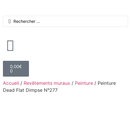
0.00
€
0
Accueil
/
Revêtements muraux
/
Peinture
/ Peinture
Dead Flat Dimpse N°277