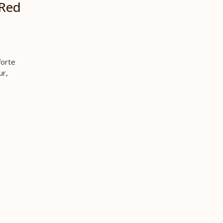
 Red
forte
ur,