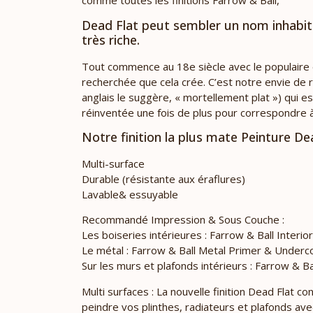
comme toutes les finitions Farrow & Ball,
Dead Flat peut sembler un nom inhabitue
très riche.
Tout commence au 18e siècle avec le populaire e
recherchée que cela crée. C’est notre envie de
anglais le suggère, « mortellement plat ») qui es
réinventée une fois de plus pour correspondre à
Notre finition la plus mate Peinture De
Multi-surface
Durable (résistante aux éraflures)
Lavable& essuyable
Recommandé Impression & Sous Couche :
Les boiseries intérieures : Farrow & Ball Inter
Le métal : Farrow & Ball Metal Primer & Underc
Sur les murs et plafonds intérieurs : Farrow & B
Multi surfaces : La nouvelle finition Dead Flat 
peindre vos plinthes, radiateurs et plafonds avec