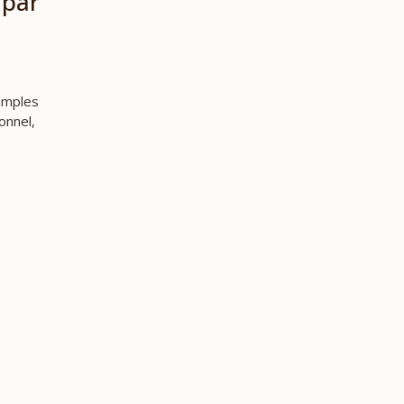
 par
simples
onnel,