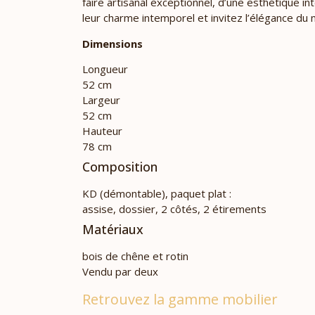
faire artisanal exceptionnel, d’une esthétique i
leur charme intemporel et invitez l’élégance d
Dimensions
Longueur
52 cm
Largeur
52 cm
Hauteur
78 cm
Composition
KD (démontable), paquet plat :
assise, dossier, 2 côtés, 2 étirements
Matériaux
bois de chêne et rotin
Vendu par deux
Retrouvez la gamme mobilier