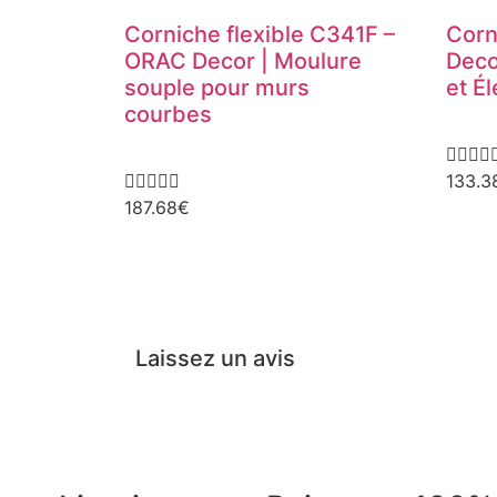
Corniche flexible C341F –
Corn
ORAC Decor | Moulure
Deco
souple pour murs
et É
courbes









133.3
187.68
€
Laissez un avis