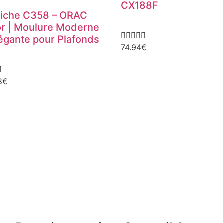
CX188F
iche C358 – ORAC
r | Moulure Moderne





légante pour Plafonds
74.94
€

8
€