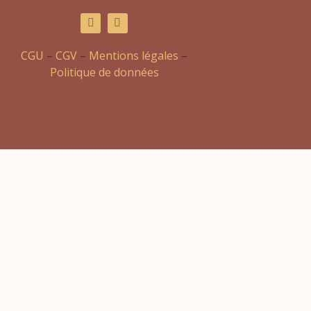
CGU
–
CGV
–
Mentions légales
–
Politique de données