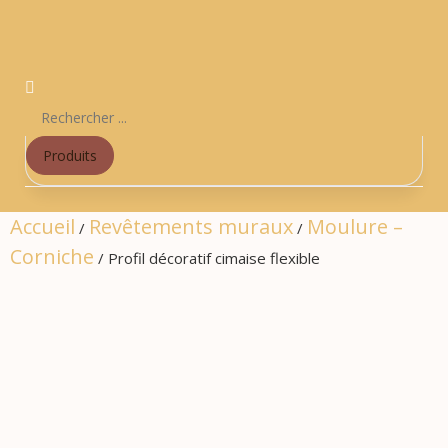
Produits
Accueil
Revêtements muraux
Moulure –
/
/
Corniche
/ Profil décoratif cimaise flexible