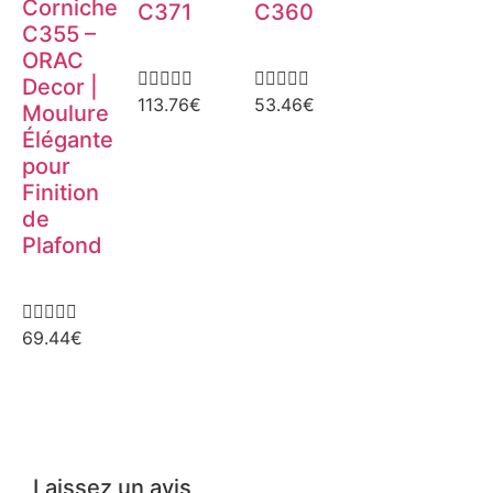
Corniche
C371
C360
C355 –
ORAC










Decor |
113.76
€
53.46
€
Moulure
Élégante
pour
Finition
de
Plafond





69.44
€
Laissez un avis