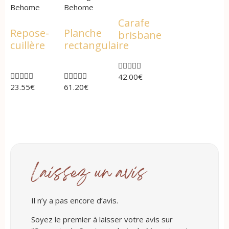
Behome
Behome
Carafe
Repose-
Planche
brisbane
cuillère
rectangulaire















42.00
€
23.55
€
61.20
€
Laissez un avis
Il n’y a pas encore d’avis.
Soyez le premier à laisser votre avis sur