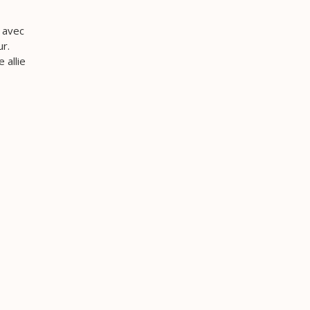
e avec
ur.
 allie