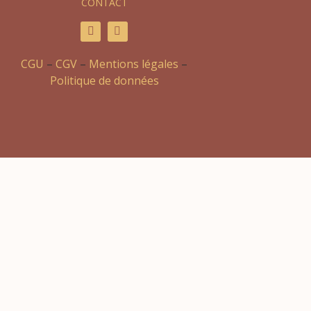
CONTACT
CGU
–
CGV
–
Mentions légales
–
Politique de données