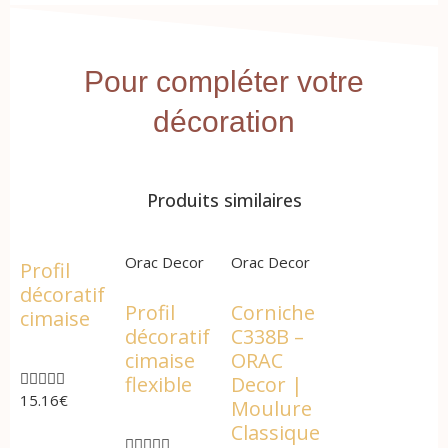
Pour compléter votre
décoration
Produits similaires
Orac Decor
Orac Decor
Profil
décoratif
Profil
Corniche
cimaise
décoratif
C338B –
cimaise
ORAC





flexible
Decor |
15.16
€
Moulure
Classique




