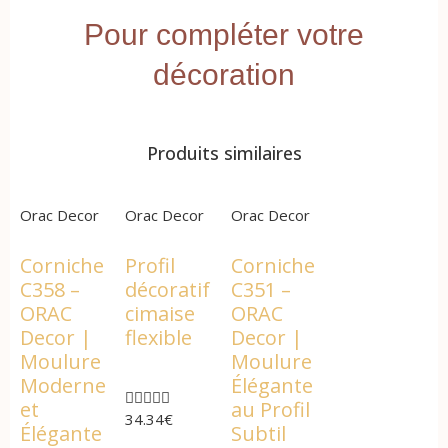
Pour compléter votre
décoration
Produits similaires
Orac Decor
Orac Decor
Orac Decor
Corniche
Profil
Corniche
C358 –
décoratif
C351 –
ORAC
cimaise
ORAC
Decor |
flexible
Decor |
Moulure
Moulure
Moderne
Élégante





et
au Profil
34.34
€
Élégante
Subtil