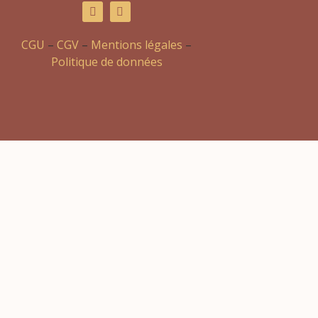
CGU
–
CGV
–
Mentions légales
–
Politique de données