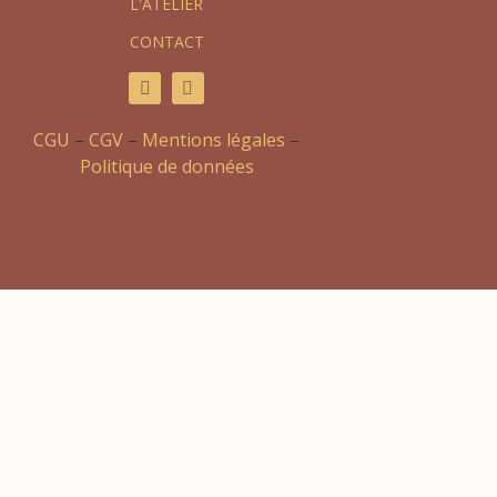
L'ATELIER
CONTACT
CGU
–
CGV
–
Mentions légales
–
Politique de données