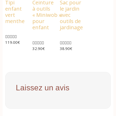
Tipi
Ceinture
Sac pour
enfant
à outils
le jardin
vert
« Miniwob »
avec
menthe
pour
outils de
enfant
jardinage





119.00
€










32.90
€
38.90
€
Laissez un avis