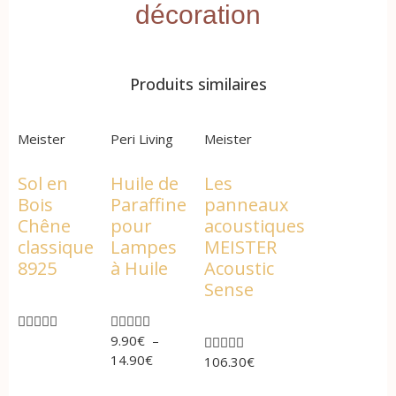
décoration
Produits similaires
Meister
Peri Living
Meister
Sol en
Huile de
Les
Bois
Paraffine
panneaux
Chêne
pour
acoustiques
classique
Lampes
MEISTER
8925
à Huile
Acoustic
Sense










9.90
€
–





14.90
€
106.30
€