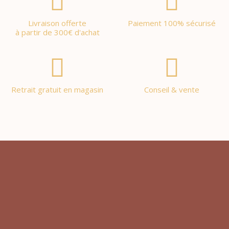
Livraison offerte
Paiement 100% sécurisé
à partir de 300€ d'achat
Retrait gratuit en magasin
Conseil & vente