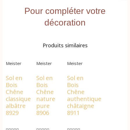
Pour compléter votre
décoration
Produits similaires
Meister
Meister
Meister
Sol en
Sol en
Sol en
Bois
Bois
Bois
Chêne
Chêne
Chêne
classique
nature
authentique
albâtre
pure
châtaigne
8929
8906
8911