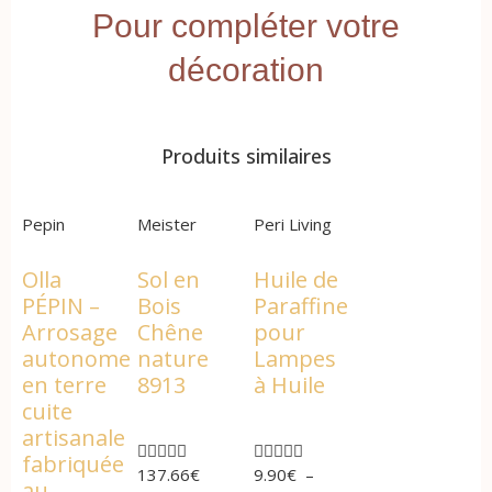
Pour compléter votre
décoration
Produits similaires
Pepin
Meister
Peri Living
Olla
Sol en
Huile de
PÉPIN –
Bois
Paraffine
Arrosage
Chêne
pour
autonome
nature
Lampes
en terre
8913
à Huile
cuite
artisanale










fabriquée
137.66
€
9.90
€
–
au