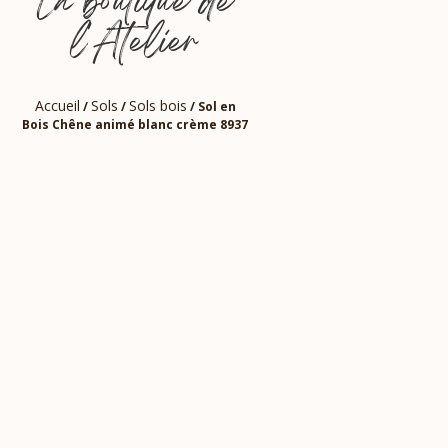
La boutique de
l'Atelier
Accueil
Sols
Sols bois
/
/
/ Sol en
Bois Chêne animé blanc crème 8937