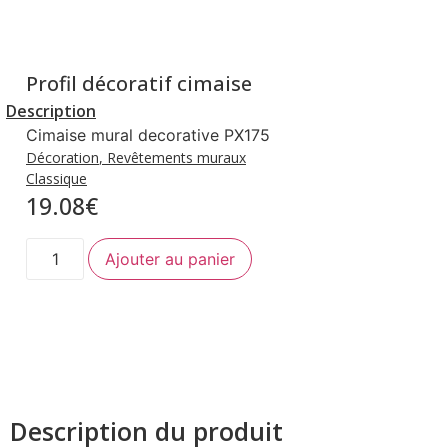
Profil décoratif cimaise
Description
Cimaise mural decorative PX175
Décoration
,
Revêtements muraux
Classique
19.08
€
quantité
Ajouter au panier
de
Profil
décoratif
cimaise
Description du produit