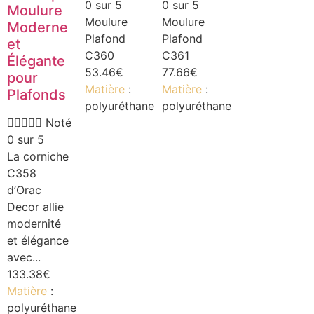
0 sur 5
0 sur 5
Moulure
Moulure
Moulure
Moderne
Plafond
Plafond
et
C360
C361
Élégante
53.46
€
77.66
€
pour
Matière
:
Matière
:
Plafonds
polyuréthane
polyuréthane





Noté
0 sur 5
La corniche
C358
d’Orac
Decor allie
modernité
et élégance
avec...
133.38
€
Matière
:
polyuréthane