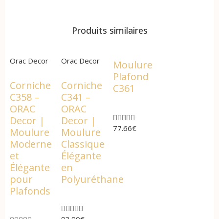
Produits similaires
Orac Decor
Orac Decor
Moulure
Plafond
Corniche
Corniche
C361
C358 –
C341 –
ORAC
ORAC





Decor |
Decor |
77.66
€
Moulure
Moulure
Moderne
Classique
et
Élégante
Élégante
en
pour
Polyuréthane
Plafonds





93.90
€