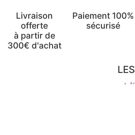
Livraison
Paiement 100%
offerte
sécurisé
à partir de
300€ d'achat
LES
Ar
Ba
Dé
Ja
Ki
Lu
Mo
M