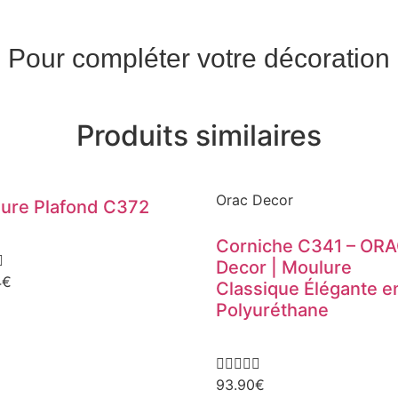
Pour compléter votre décoration
Produits similaires
Orac Decor
ure Plafond C372
Corniche C341 – OR

Decor | Moulure
4
€
Classique Élégante e
Polyuréthane





93.90
€