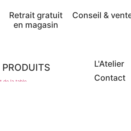
Retrait gratuit
Conseil & vent
en magasin
L'Atelier
 PRODUITS
Contact
t de la table
gagerie et Sacs
coration
rdin
ds
minaires
bilier
ode