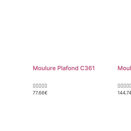
Moulure Plafond C361
Moul









77.66
€
144.7