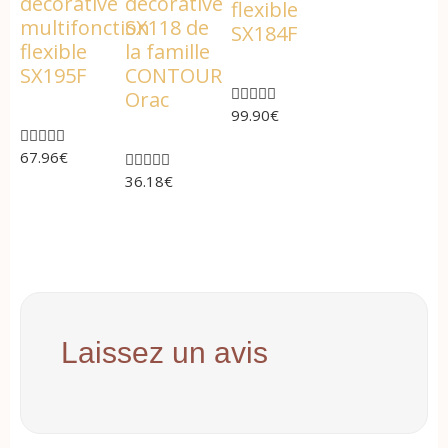
decorative
décorative
flexible
multifonction
SX118 de
SX184F
flexible
la famille
SX195F
CONTOUR





Orac
99.90
€





67.96
€





36.18
€
Laissez un avis