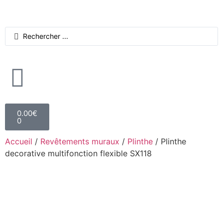
0.00
€
0
Accueil
/
Revêtements muraux
/
Plinthe
/ Plinthe
decorative multifonction flexible SX118