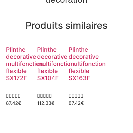
Produits similaires
Plinthe
Plinthe
Plinthe
decorative
decorative
decorative
multifonction
multifonction
multifonction
flexible
flexible
flexible
SX172F
SX104F
SX163F















87.42
€
112.38
€
87.42
€