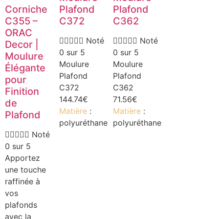
Corniche
Plafond
Plafond
C355 –
C372
C362
ORAC





Noté





Noté
Decor |
0 sur 5
0 sur 5
Moulure
Moulure
Moulure
Élégante
Plafond
Plafond
pour
C372
C362
Finition
144.74
€
71.56
€
de
Matière
:
Matière
:
Plafond
polyuréthane
polyuréthane





Noté
0 sur 5
Apportez
une touche
raffinée à
vos
plafonds
avec la