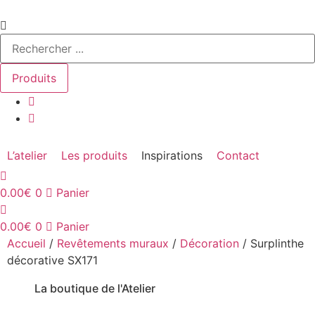
Aller
Search
au
...
contenu
Produits
L’atelier
Les produits
Inspirations
Contact
0.00
€
0
Panier
0.00
€
0
Panier
Accueil
/
Revêtements muraux
/
Décoration
/ Surplinthe
décorative SX171
La boutique de l'Atelier