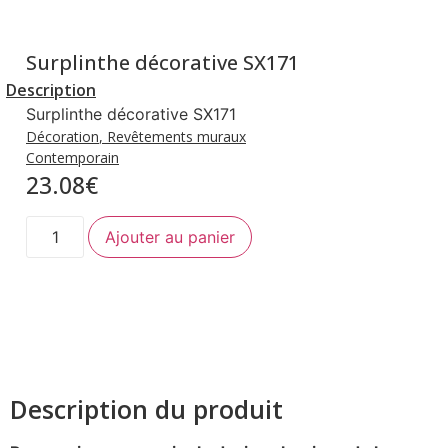
Surplinthe décorative SX171
Description
Surplinthe décorative SX171
Décoration
,
Revêtements muraux
Contemporain
23.08
€
quantité
Ajouter au panier
de
Surplinthe
décorative
SX171
Description du produit