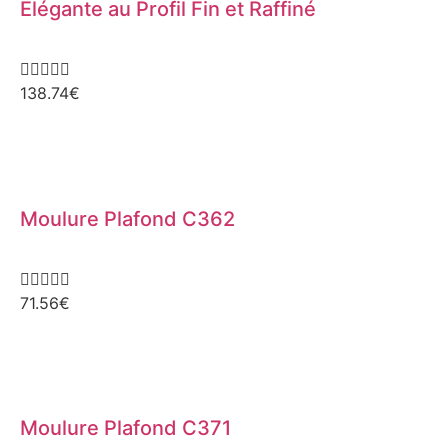
Élégante au Profil Fin et Raffiné





138.74
€
Moulure Plafond C362





71.56
€
Moulure Plafond C371