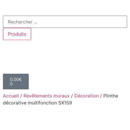
Produits
0.00
€
0
Accueil
/
Revêtements muraux
/
Décoration
/ Plinthe
décorative multifonction SX159