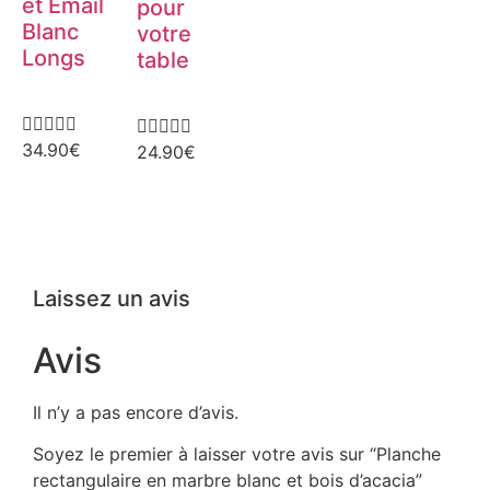
et Email
pour
Blanc
votre
Longs
table










34.90
€
24.90
€
Laissez un avis
Avis
Il n’y a pas encore d’avis.
Soyez le premier à laisser votre avis sur “Planche
rectangulaire en marbre blanc et bois d’acacia”