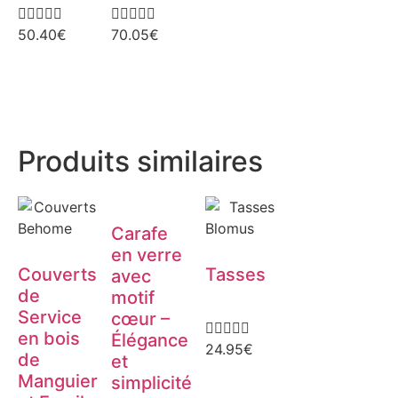










50.40
€
70.05
€
Produits similaires
Behome
Blomus
Carafe
en verre
Couverts
Tasses
avec
de
motif
Service
cœur –





en bois
Élégance
24.95
€
de
et
Manguier
simplicité