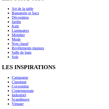
Art de la table
Bagagerie et Sacs
Décoration
Jardin
Kids
Luminaires
Mobilier
Mode
Non classé
Revêtements muraux
Salle de bain
Sols
LES INSPIRATIONS
Campagne
Classique
Cocooning
Contemporain
Industriel
Scandinave
Vintage