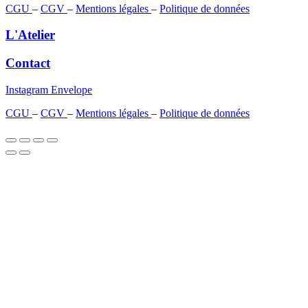
CGU
–
CGV
–
Mentions légales
–
Politique de données
L'Atelier
Contact
Instagram
Envelope
CGU
–
CGV
–
Mentions légales
–
Politique de données