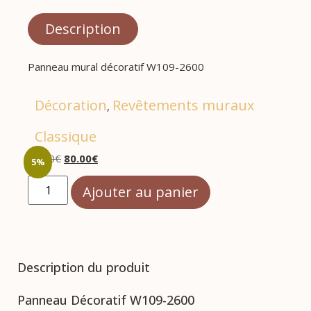
Description
Panneau mural décoratif W109-2600
Décoration
Revêtements muraux
,
Classique
84.50
€
80.00
€
5%
Ajouter au panier
Description du produit
Panneau Décoratif W109-2600