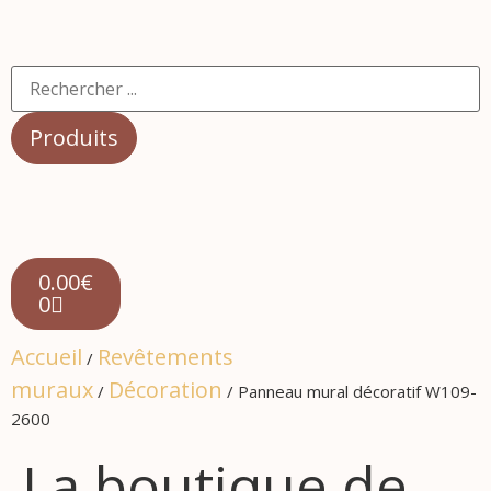
Produits
0.00
€
0
Accueil
Revêtements
/
muraux
Décoration
/
/ Panneau mural décoratif W109-
2600
La boutique de