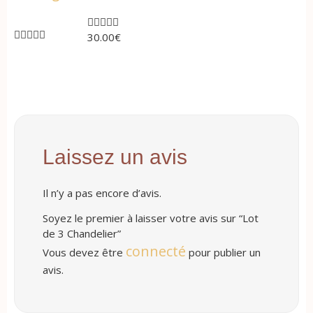










30.00
€
Laissez un avis
Il n’y a pas encore d’avis.
Soyez le premier à laisser votre avis sur “Lot
de 3 Chandelier”
connecté
Vous devez être
pour publier un
avis.