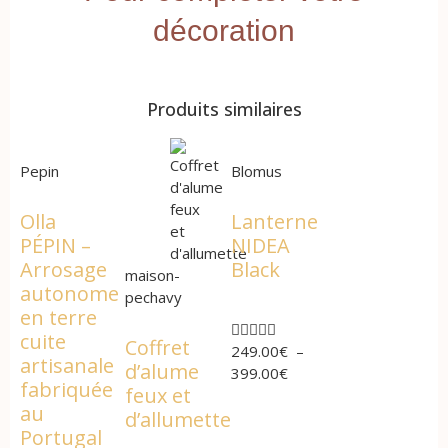
décoration
Produits similaires
Pepin
Blomus
Olla
Lanterne
PÉPIN –
NIDEA
Arrosage
Black
maison-
autonome
pechavy
en terre





cuite
Coffret
249.00
€
–
artisanale
d’alume
399.00
€
fabriquée
feux et
au
d’allumette
Portugal