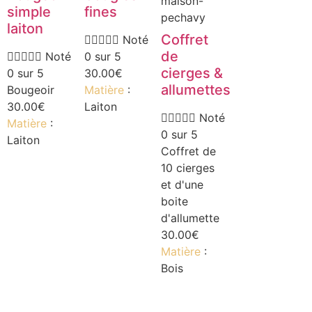
maison-
simple
fines
pechavy
laiton
Coffret





Noté
de





Noté
0 sur 5
cierges &
0 sur 5
30.00
€
allumettes
Bougeoir
Matière
:
30.00
€
Laiton





Noté
Matière
:
0 sur 5
Laiton
Coffret de
10 cierges
et d'une
boite
d'allumette
30.00
€
Matière
:
Bois