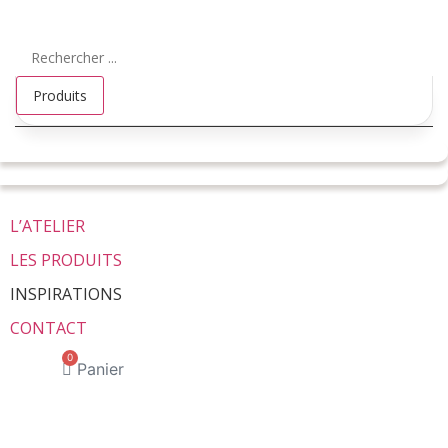
Aller
au
Search
contenu
...
Produits
L’ATELIER
LES PRODUITS
INSPIRATIONS
CONTACT
0
Panier