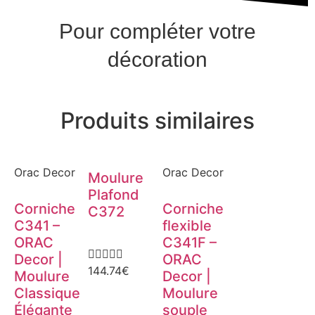
Pour compléter votre
décoration
Produits similaires
Orac Decor
Orac Decor
Moulure
Plafond
Corniche
Corniche
C372
C341 –
flexible
ORAC
C341F –





Decor |
ORAC
144.74
€
Moulure
Decor |
Classique
Moulure
Élégante
souple