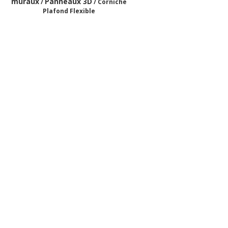
muraux
Panneaux 3D
/
/ Corniche
Plafond Flexible