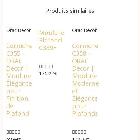
Produits similaires
Orac Decor
Orac Decor
Moulure
Plafond
Corniche
Corniche
C339F
C355 –
C358 –
ORAC
ORAC





Decor |
Decor |
175.22
€
Moulure
Moulure
Élégante
Moderne
pour
et
Finition
Élégante
de
pour
Plafond
Plafonds










69.44
€
133.38
€