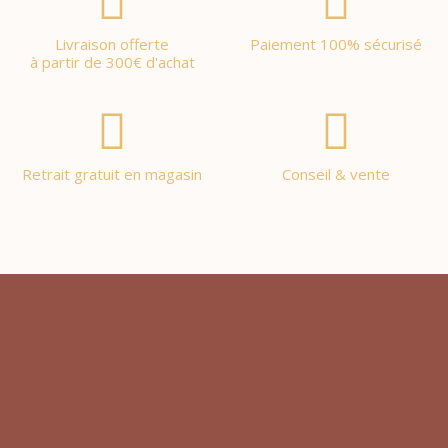
Livraison offerte
Paiement 100% sécurisé
à partir de 300€ d'achat
Retrait gratuit en magasin
Conseil & vente