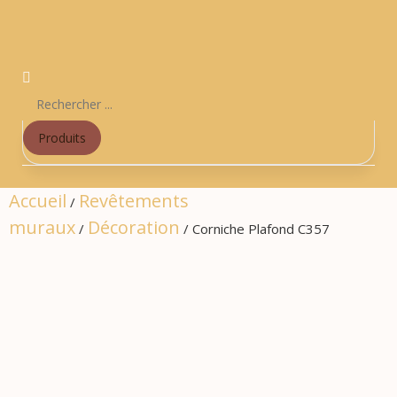
Produits
Accueil
Revêtements
/
muraux
Décoration
/
/ Corniche Plafond C357