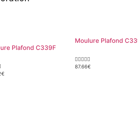
Moulure Plafond C3
ure Plafond C339F






87.66
€
2
€