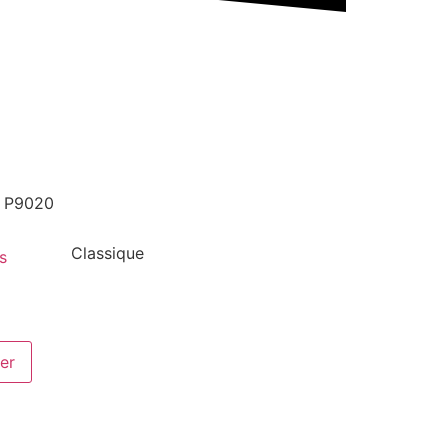
e P9020
Classique
s
er