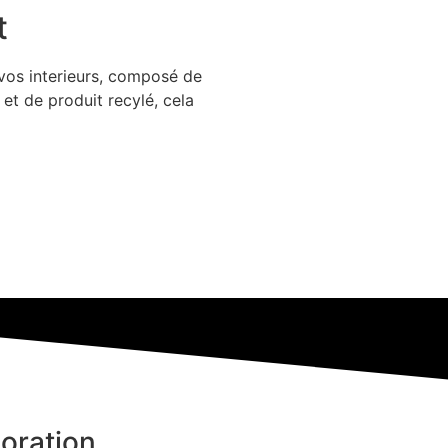
t
vos interieurs, composé de
t de produit recylé, cela
oration