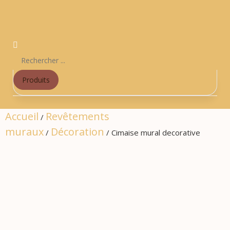
Produits
Accueil
Revêtements
/
muraux
Décoration
/
/ Cimaise mural decorative