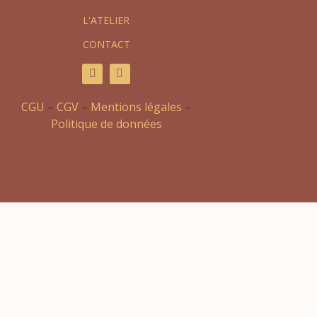
L'ATELIER
CONTACT
CGU
–
CGV
–
Mentions légales
–
Politique de données