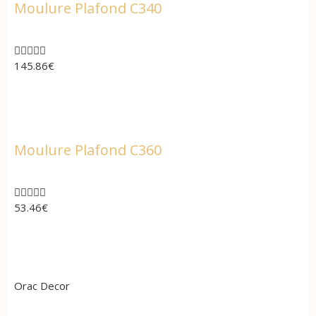
Moulure Plafond C340





145.86
€
Moulure Plafond C360





53.46
€
Orac Decor