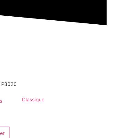
e P8020
Classique
s
er