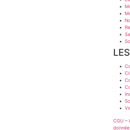
Mo
M
No
Re
Sa
So
LES
C
Cl
C
Co
In
Sc
Vi
CGU
–
donnée