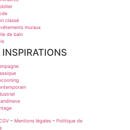
bilier
ode
n classé
vêtements muraux
lle de bain
ls
 INSPIRATIONS
ampagne
assique
ocooning
ntemporain
dustriel
andinave
ntage
CGV
–
Mentions légales
–
Politique de
s