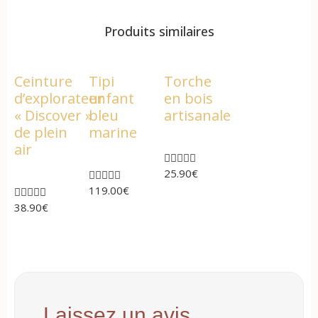
Produits similaires
Ceinture
Tipi
Torche
d’explorateur
enfant
en bois
« Discover »
bleu
artisanale
de plein
marine
air





25.90
€





119.00
€





38.90
€
Laissez un avis