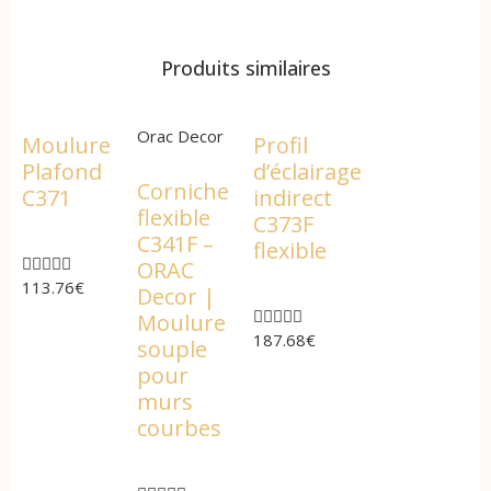
Produits similaires
Orac Decor
Moulure
Profil
Plafond
d’éclairage
Corniche
C371
indirect
flexible
C373F
C341F –
flexible





ORAC
113.76
€
Decor |





Moulure
187.68
€
souple
pour
murs
courbes