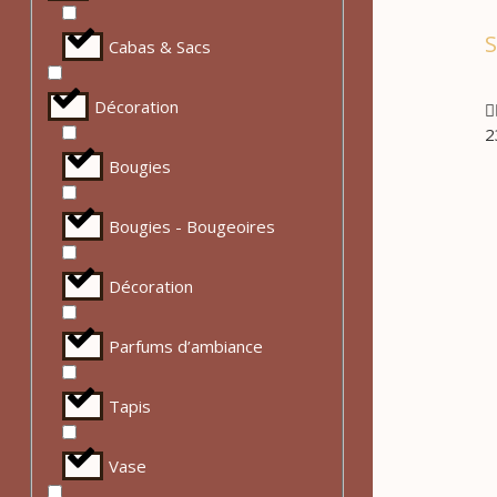
S
Cabas & Sacs
Décoration

2
Bougies
Bougies - Bougeoires
Décoration
Parfums d’ambiance
Tapis
Vase