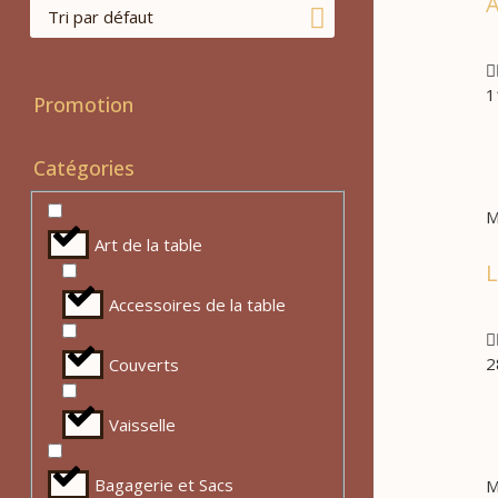
A

1
Promotion
Catégories
M
Art de la table
L
Accessoires de la table

2
Couverts
Vaisselle
Bagagerie et Sacs
M