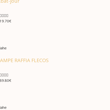
bat-jour




19.70
€
ahe
AMPE RAFFIA FLECOS




89.80
€
ahe