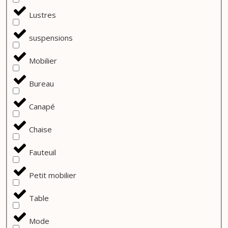
Lustres
suspensions
Mobilier
Bureau
Canapé
Chaise
Fauteuil
Petit mobilier
Table
Mode