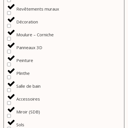
Revêtements muraux
Décoration
Moulure – Corniche
Panneaux 3D
Peinture
Plinthe
Salle de bain
Accessoires
Miroir (SDB)
Sols