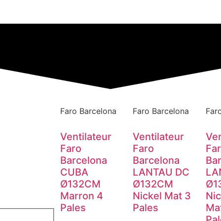
Faro Barcelona
Faro Barcelona
Far
Ventilateur
Ventilateur
Ven
Faro
Faro
Fa
Barcelona
Barcelona
Ba
CUBA
LANTAU DC
LA
Ø132CM
Ø132CM
Ø1
Marron 4
Nickel Mat 3
Nic
Pales
Pales
Mat
Pal