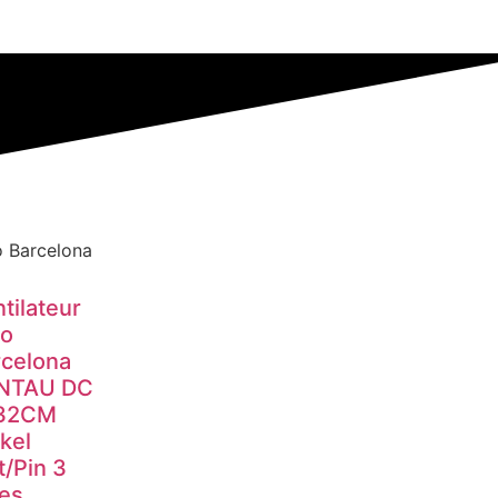
o Barcelona
tilateur
ro
rcelona
NTAU DC
32CM
kel
/Pin 3
es