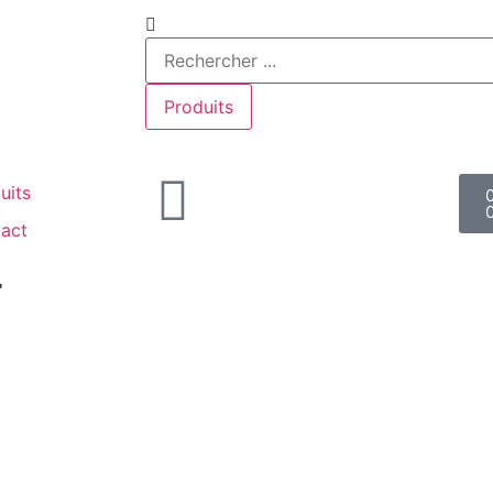
Produits
uits
act
r