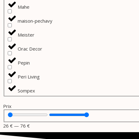
Mahe
maison-pechavy
Meister
Orac Decor
Pepin
Peri Living
Sompex
Prix
26
€
—
76
€