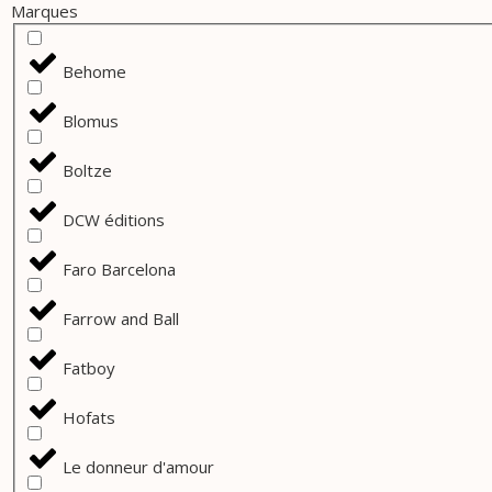
Marques
Behome
Blomus
Boltze
DCW éditions
Faro Barcelona
Farrow and Ball
Fatboy
Hofats
Le donneur d'amour